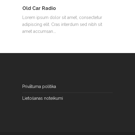
Old Car Radio
Lorem ipsum dolor sit amet, consectetur
adipiscing elit. Cras interdum sed nibh sit
amet accumsan.…
Privātuma politika
Lietošanas noteikumi